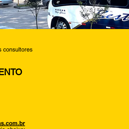
 consultores
MENTO
as.com.br