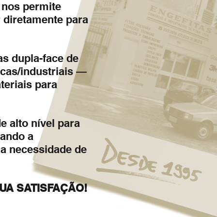
 nos permite
r diretamente para
as dupla-face de
icas/industriais —
eriais para
alto nível para
tando a
a necessidade de
UA SATISFAÇÃO!