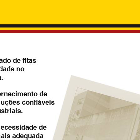
do de fitas
idade no
.
ornecimento de
luções confiáveis
triais.
necessidade de
mais adequada