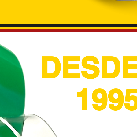
DESD
199