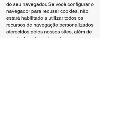
do seu navegador. Se você configurar o
navegador para recusar cookies, não
estará habilitado a utilizar todos os
recursos de navegação personalizados
oferecidos pelos nossos sites, além de
eventualmente poder enfrentar
problemas operacionais.
Quais os direitos do titular de dados
pessoais?
A Engefitas garantirá ao titular de
dados pessoais o amplo exercício dos
direitos previstos na lei aplicável,
dentre eles:
• confirmação da existência de
tratamento de seus dados pessoais;
• acesso aos dados tratados pela
empresa;
• correção de dados incompletos,
inexatos ou desatualizados;